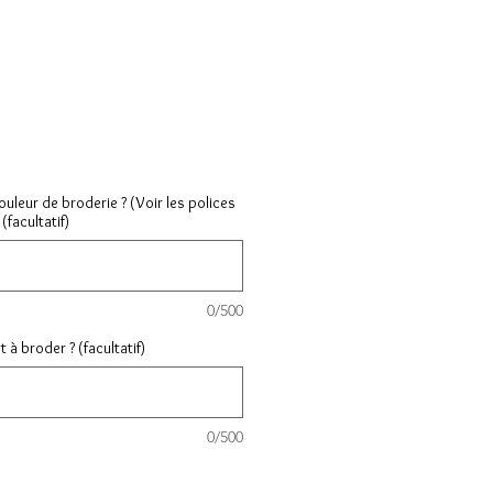
couleur de broderie ? (Voir les polices
(facultatif)
0/500
à broder ? (facultatif)
0/500