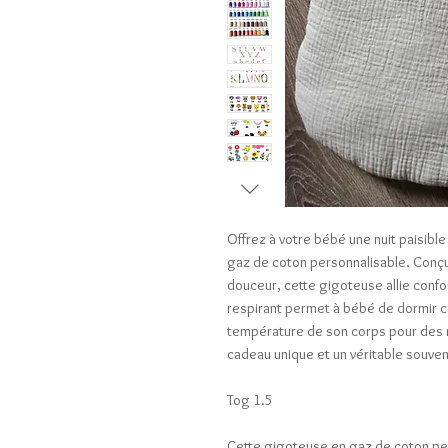
Offrez à votre bébé une nuit paisibl
gaz de coton personnalisable. Conç
douceur, cette gigoteuse allie confor
respirant permet à bébé de dormir c
température de son corps pour des nu
cadeau unique et un véritable souven
Tog 1.5
Cette gigoteuse en gaz de coton pers