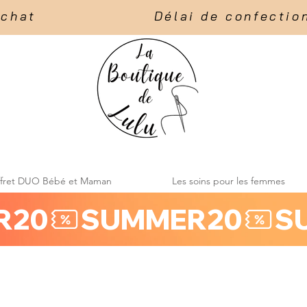
t                    Délai de confection :
ffret DUO Bébé et Maman
Les soins pour les femmes