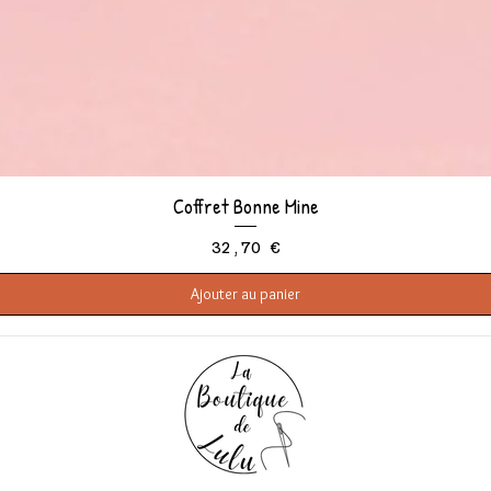
Coffret Bonne Mine
Aperçu rapide
Prix
32,70 €
Ajouter au panier