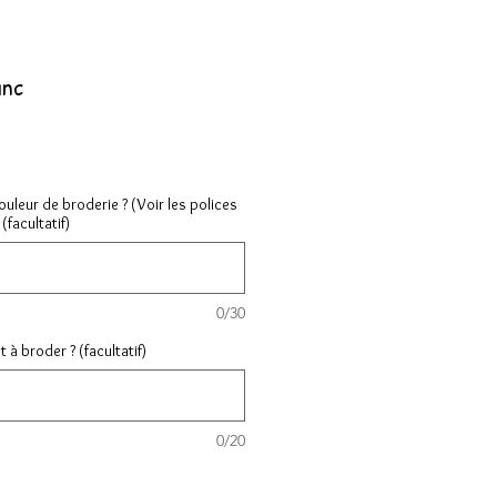
anc
couleur de broderie ? (Voir les polices
(facultatif)
0/30
à broder ? (facultatif)
0/20