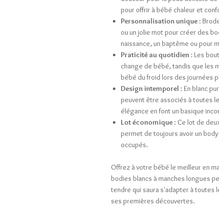
pour offrir à bébé chaleur et conf
Personnalisation unique
: Brod
ou un jolie mot pour créer des bo
naissance, un baptême ou pour 
Praticité au quotidien
: Les bout
change de bébé, tandis que les
bébé du froid lors des journées p
Design intemporel
: En blanc pu
peuvent être associés à toutes le
élégance en font un basique inco
Lot économique
: Ce lot de deu
permet de toujours avoir un body 
occupés.
Offrez à votre bébé le meilleur en ma
bodies blancs à manches longues per
tendre qui saura s'adapter à toutes
ses premières découvertes.