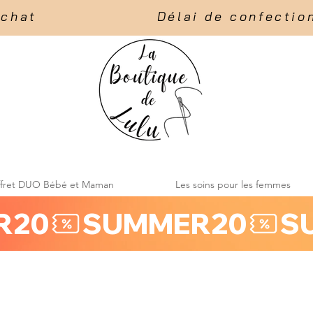
t                    Délai de confection :
ffret DUO Bébé et Maman
Les soins pour les femmes