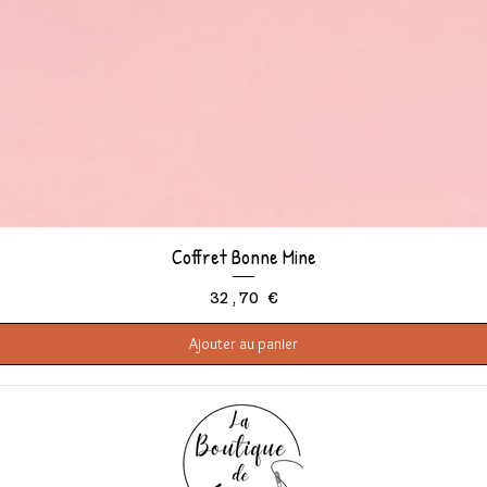
Coffret Bonne Mine
Aperçu rapide
Prix
32,70 €
Ajouter au panier